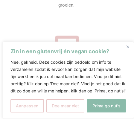
groeien.
Zin in een glutenvrij én vegan cookie?
Nee, gekheid. Deze cookies zijn bedoeld om info te
verzamelen zodat ik ervoor kan zorgen dat mijn website
naar buiten
fijn werkt en ik jou optimaal kan bedienen. Vind je dit niet
Een bedrijf rondom jouw leven bouwen, social media
prettig? Klik dan op 'Doe maar niet'. Vind je het goed dat ik
inzetten op een manier die bij je past, online diensten
dit zo doe en wil je me helpen, klik dan op 'Prima, go nut's!'
ontwikkelen om je impact te vergroten en ruimte te creëren
voor wat voor jou belangrijk is.
Aanpassen
Doe maar niet
Prima go nut's