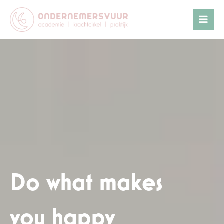
Ga
naar
de
inhoud
Do what makes
you happy