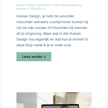
Human Design
,
Ondernemen
/ Door
Désirée Wassing-
Boerema
/
23/04/2024
Human Design, je hebt de woorden
misschien wel eens voorbij horen komen bij
mij via mijn socials of misschien bij mensen
uit je omgeving. Maar wat is dat Human
Design nou eigenlijk en wat kun je ermee? In
deze blog vertel ik je er meer over.
Lees verder »
Dees,
maak
jij
eigenlijk
nog
websites?