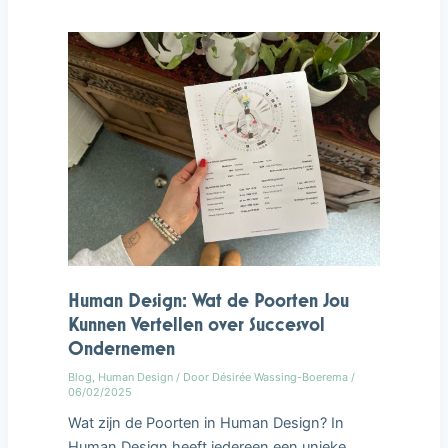
Wat
de
Poorten
Jou
Kunnen
Vertellen
over
Succesvol
Ondernemen
Human Design: Wat de Poorten Jou
Kunnen Vertellen over Succesvol
Ondernemen
Blog
,
Human Design
/ Door
Désirée Wassing-Boerema
/
06/02/2025
Wat zijn de Poorten in Human Design? In
Human Design heeft iedereen een unieke