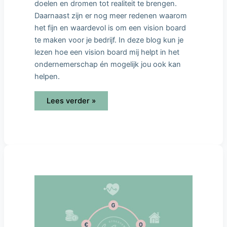
doelen en dromen tot realiteit te brengen.
Daarnaast zijn er nog meer redenen waarom
het fijn en waardevol is om een vision board
te maken voor je bedrijf. In deze blog kun je
lezen hoe een vision board mij helpt in het
ondernemerschap én mogelijk jou ook kan
helpen.
Lees verder »
Holistisch
ondernemen: 5
essentiële
pijlers
in
het
ondernemerschap