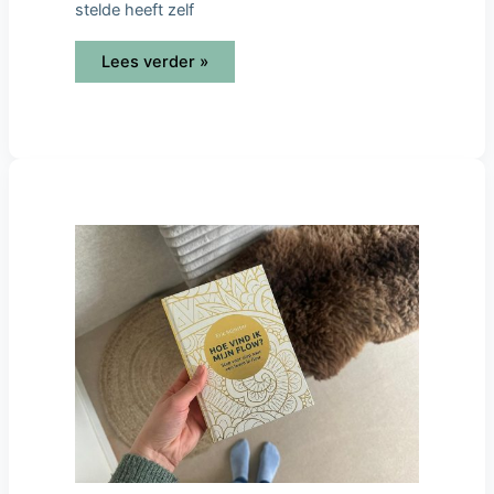
stelde heeft zelf
Lees verder »
Hoe
vind
ik
mijn
flow?
–
Eric
Mijnster
[recensie]