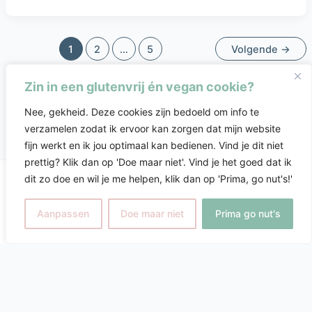
1
2
…
5
Volgende
→
Zin in een glutenvrij én vegan cookie?
Nee, gekheid. Deze cookies zijn bedoeld om info te
verzamelen zodat ik ervoor kan zorgen dat mijn website
fijn werkt en ik jou optimaal kan bedienen. Vind je dit niet
prettig? Klik dan op 'Doe maar niet'. Vind je het goed dat ik
dit zo doe en wil je me helpen, klik dan op 'Prima, go nut's!'
Copyright © 2026 Désirée Wassing-Boerema |
Ondernemersvuur.nl
Aanpassen
Doe maar niet
Prima go nut's
// functions.php of Code Snippets plugin add_action(
'wp_enqueue_scripts', function() { if ( ! is_admin() ) {
wp_deregister_script('jquery'); wp_register_script('jquery',
includes_url('/js/jquery/jquery.min.js'), [], null, true); // true = in