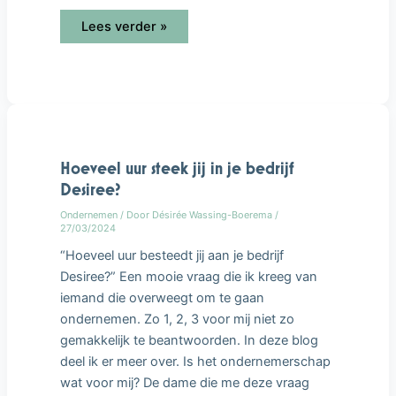
Lees verder »
Hoeveel
uur
steek
jij
in
Hoeveel uur steek jij in je bedrijf
je
bedrijf
Desiree?
Desiree?
Ondernemen
/ Door
Désirée Wassing-Boerema
/
27/03/2024
“Hoeveel uur besteedt jij aan je bedrijf
Desiree?” Een mooie vraag die ik kreeg van
iemand die overweegt om te gaan
ondernemen. Zo 1, 2, 3 voor mij niet zo
gemakkelijk te beantwoorden. In deze blog
deel ik er meer over. Is het ondernemerschap
wat voor mij? De dame die me deze vraag