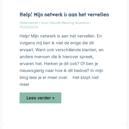
netwerk
is
aan
Help! Mijn netwerk is aan het vervellen
het
vervellen
Ondernemen
/ Door
Désirée Wassing-Boerema
/
05/03/2024
Help! Mijn netwerk is aan het vervellen. En
volgens mij ben ik niet de enige die dit
ervaart. Want ook verschillende klanten, en
andere mensen die ik hierover spreek,
ervaren het. Herken je dit ook? Of ben je
nieuwsgierig naar hoe ik dit bedoel? In mijn
blog lees je er meer over. Het klopt niet
meer
Lees verder »
6