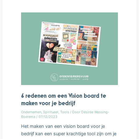
redenen
om
een
Vision
board
te
maken
voor
je
bedrijf
6 redenen om een Vision board te
maken voor je bedrijf
Ondernemen
,
Spiritueel
,
Tools
/ Door
Désirée Wassing-
Boerema
/
07/12/2023
Het maken van een vision board voor je
bedrijf kan een super krachtige tool zijn om je