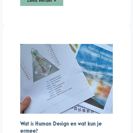
Lees verder »
Wat
is
Human
Design
en
wat
kun
je
ermee?
Wat is Human Design en wat kun je
ermee?