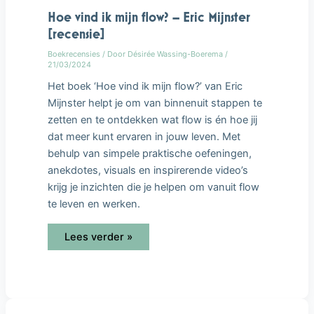
Hoe vind ik mijn flow? – Eric Mijnster
[recensie]
Boekrecensies
/ Door
Désirée Wassing-Boerema
/
21/03/2024
Het boek ‘Hoe vind ik mijn flow?’ van Eric
Mijnster helpt je om van binnenuit stappen te
zetten en te ontdekken wat flow is én hoe jij
dat meer kunt ervaren in jouw leven. Met
behulp van simpele praktische oefeningen,
anekdotes, visuals en inspirerende video’s
krijg je inzichten die je helpen om vanuit flow
te leven en werken.
Lees verder »
Help!
Mijn