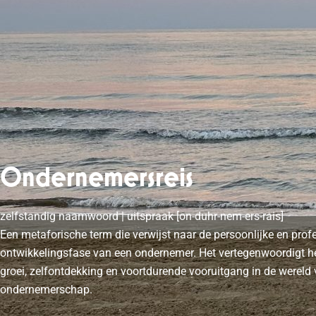
Ondernemersreis
zelfstandig naamwoord | uitspraak [on-duhr-nem-ers-rais]
Een metaforische term die verwijst naar de persoonlijke en prof
ontwikkelingsfase van een ondernemer. Het vertegenwoordigt h
groei, zelfontdekking en voortdurende vooruitgang in de wereld
ondernemerschap.