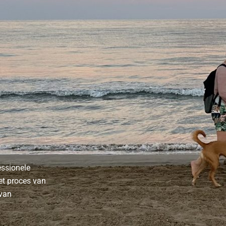
essionele
et proces van
 van