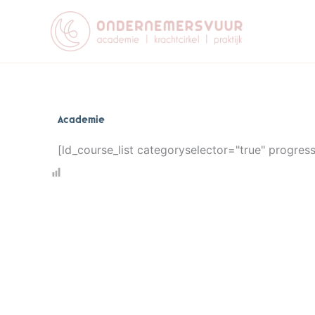
Ga
naar
de
inhoud
Academie
[ld_course_list categoryselector="true" progres