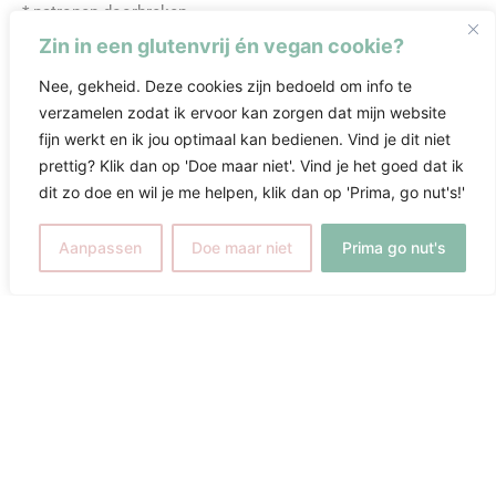
* patronen doorbreken
* met support uitdagingen aangaan
Zin in een glutenvrij én vegan cookie?
Nee, gekheid. Deze cookies zijn bedoeld om info te
verzamelen zodat ik ervoor kan zorgen dat mijn website
fijn werkt en ik jou optimaal kan bedienen. Vind je dit niet
1. Je moet echt willen
prettig? Klik dan op 'Doe maar niet'. Vind je het goed dat ik
dit zo doe en wil je me helpen, klik dan op 'Prima, go nut's!'
2. Durft kritisch naar jezelf te kijken.
Aanpassen
Doe maar niet
Prima go nut's
3. Wil je comfortzone oprekken om te groeien
Sed ut perspiciatis unde omnis iste natus error sit
voluptatem accusantium doloremque laudantium, totam rem
aperiam, eaque ipsa quae ab illo inventore veritatis et quasi
architecto beatae vitae dicta sunt explicabo.