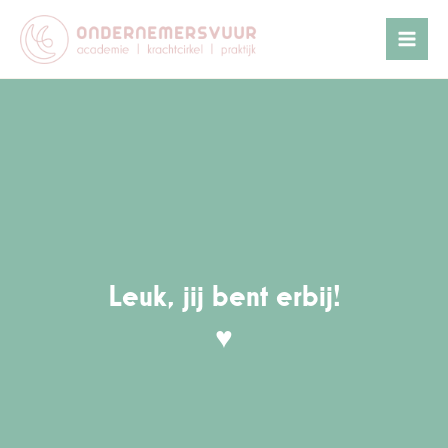
Ga
naar
de
inhoud
Leuk, jij bent erbij!
♥