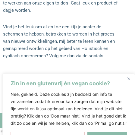
te werken aan onze eigen to do’s. Gaat leuk en productief
dagje worden.
Vind je het leuk om af en toe een kijkje achter de
schermen te hebben, betrokken te worden in het proces
van nieuwe ontwikkelingen, mij beter te leren kennen en
geïnspireerd worden op het gebied van Holistisch en
cyclisch ondernemen?
Volg me dan via de socials:
F
I
L
Zin in een glutenvrij én vegan cookie?
a
n
i
c
s
n
Nee, gekheid. Deze cookies zijn bedoeld om info te
e
t
k
verzamelen zodat ik ervoor kan zorgen dat mijn website
b
a
e
fijn werkt en ik jou optimaal kan bedienen. Vind je dit niet
o
g
d
prettig? Klik dan op 'Doe maar niet'. Vind je het goed dat ik
o
r
i
dit zo doe en wil je me helpen, klik dan op 'Prima, go nut's!'
k
a
n