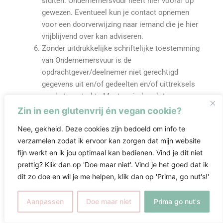
sluiten. Ondernemersvuur heeft hier vooraf op
gewezen. Eventueel kun je contact opnemen
voor een doorverwijzing naar iemand die je hier
vrijblijvend over kan adviseren.
Zonder uitdrukkelijke schriftelijke toestemming
van Ondernemersvuur is de
opdrachtgever/deelnemer niet gerechtigd
gegevens uit en/of gedeelten en/of uittreksels
van het verstrekte Mastermindweek te
openbaren, te exploiteren of, op welke wijze dan
Zin in een glutenvrij én vegan cookie?
ook, te verveelvoudigen.
Nee, gekheid. Deze cookies zijn bedoeld om info te
verzamelen zodat ik ervoor kan zorgen dat mijn website
Artikel 7: Facturatie en betaling
fijn werkt en ik jou optimaal kan bedienen. Vind je dit niet
prettig? Klik dan op 'Doe maar niet'. Vind je het goed dat ik
Ondernemersvuur is gerechtigd om periodiek te
dit zo doe en wil je me helpen, klik dan op 'Prima, go nut's!'
factureren, Ondernemersvuur factureert in
beginsel elke twee weken.
Aanpassen
Doe maar niet
Prima go nut's
De opdrachtgever/deelnemer dient binnen 14
dagen te betalen.