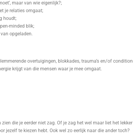
moet’, maar van wie eigenlijk?;
t je relaties omgaat;
ig houdt;
pen-minded blik;
s van opgeladen.
lemmerende overtuigingen, blokkades, trauma’s en/of conditione
 energie krijgt van die mensen waar je mee omgaat.
zien die je eerder niet zag. Of je zag het wel maar liet het lekke
oor jezelf te kiezen hebt. Ook wel zo eerlijk naar die ander toch?