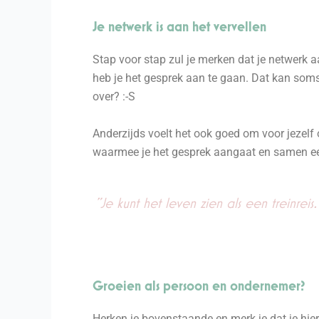
Je netwerk is aan het vervellen
Stap voor stap zul je merken dat je netwerk 
heb je het gesprek aan te gaan. Dat kan soms 
over? :-S
Anderzijds voelt het ook goed om voor jezelf o
waarmee je het gesprek aangaat en samen een 
"Je kunt het leven zien als een treinr
Groeien als persoon en ondernemer?
Herken je bovenstaande en merk je dat je hie