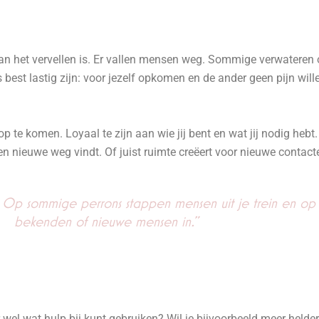
aan het vervellen is. Er vallen mensen weg. Sommige verwateren o
best lastig zijn: voor jezelf opkomen en de ander geen pijn wille
p te komen. Loyaal te zijn aan wie jij bent en wat jij nodig hebt
nieuwe weg vindt. Of juist ruimte creëert voor nieuwe contacten
eis. Op sommige perrons stappen mensen uit je trein en 
bekenden of nieuwe mensen in."
r wel wat hulp bij kunt gebruiken? Wil je bijvoorbeeld meer held