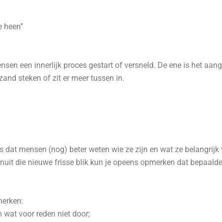
”
e heen”
ensen een innerlijk proces gestart of versneld. De ene is het aa
and steken of zit er meer tussen in.
is dat mensen (nog) beter weten wie ze zijn en wat ze belangrijk vi
nuit die nieuwe frisse blik kun je opeens opmerken dat bepaalde 
herken:
 wat voor reden niet door;