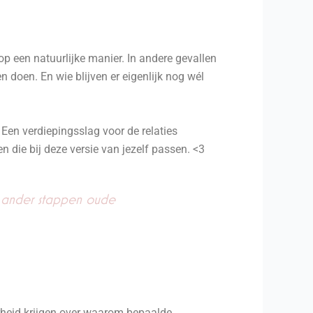
p een natuurlijke manier. In andere gevallen
n doen. En wie blijven er eigenlijk nog wél
. Een verdiepingsslag voor de relaties
 die bij deze versie van jezelf passen. <3
op ander stappen oude
erheid krijgen over waarom bepaalde