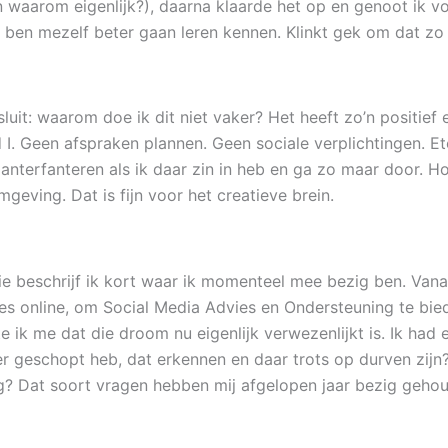
n waarom eigenlijk?), daarna klaarde het op en genoot ik vol
k ben mezelf beter gaan leren kennen. Klinkt gek om dat zo
sluit: waarom doe ik dit niet vaker? Het heeft zo’n positief 
 Geen afspraken plannen. Geen sociale verplichtingen. Ete
 lanterfanteren als ik daar zin in heb en ga zo maar door. Ho
mgeving. Dat is fijn voor het creatieve brein.
tie beschrijf ik kort waar ik momenteel mee bezig ben. Van
Dees online, om Social Media Advies en Ondersteuning te bi
e ik me dat die droom nu eigenlijk verwezenlijkt is. Ik had
r geschopt heb, dat erkennen en daar trots op durven zijn?
jg? Dat soort vragen hebben mij afgelopen jaar bezig geho