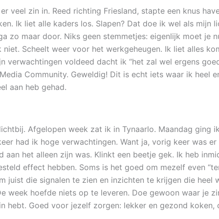
er veel zin in. Reed richting Friesland, stapte een knus have
n. Ik liet alle kaders los. Slapen? Dat doe ik wel als mijn
 en ga zo maar door. Niks geen stemmetjes: eigenlijk moet je
k niet. Scheelt weer voor het werkgeheugen. Ik liet alles 
jn verwachtingen voldeed dacht ik “het zal wel ergens goed 
edia Community. Geweldig! Dit is echt iets waar ik heel en
eel aan heb gehad.
ichtbij. Afgelopen week zat ik in Tynaarlo. Maandag ging ik
keer had ik hoge verwachtingen. Want ja, vorig keer was er
 aan het alleen zijn was. Klinkt een beetje gek. Ik heb inmi
steld effect hebben. Soms is het goed om mezelf even “teru
om juist die signalen te zien en inzichten te krijgen die heel
e week hoefde niets op te leveren. Doe gewoon waar je zin 
in hebt. Goed voor jezelf zorgen: lekker en gezond koken, 