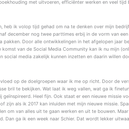
oekhouding met uitvoeren, efficiënter werken en veel tijd b
heb ik volop tijd gehad om na te denken over mijn bedrijf. 
f december nog twee parttimes erbij in de vorm van een
a pakken. Door alle ontwikkelingen in het afgelopen jaar be
 komst van de Social Media Community kan ik nu mijn (onli
n social media zakelijk kunnen inzetten en daarin willen d
vloed op de doelgroepen waar ik me op richt. Door de versc
sse bril te bekijken. Wat laat ik weg vallen, wat ga ik finet
j geïnspireerd. Heel fijn. Ook staat er een nieuwe missie v
f zijn als ik 2017 kan inluiden met mijn nieuwe missie. Sp
elen om van alles uit te gaan werken en uit te bouwen. Maar 
d. Dan ga ik een week naar Schier. Dat wordt lekker uitwa