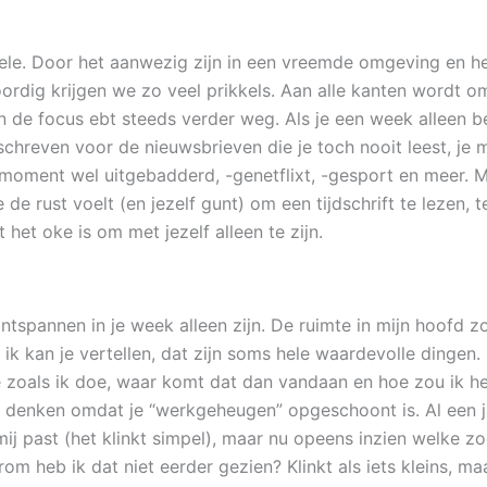
e. Door het aanwezig zijn in een vreemde omgeving en het al
oordig krijgen we zo veel prikkels. Aan alle kanten wordt
en de focus ebt steeds verder weg. Als je een week alleen
reven voor de nieuwsbrieven die je toch nooit leest, je ma
ent wel uitgebadderd, -genetflixt, -gesport en meer. Met al
de rust voelt (en jezelf gunt) om een tijdschrift te lezen, 
t het oke is om met jezelf alleen te zijn.
pannen in je week alleen zijn. De ruimte in mijn hoofd zo
 ik kan je vertellen, dat zijn soms hele waardevolle dingen.
oe zoals ik doe, waar komt dat dan vandaan en hoe zou ik h
e denken omdat je “werkgeheugen” opgeschoont is. Al een j
j past (het klinkt simpel), maar nu opeens inzien welke zo
arom heb ik dat niet eerder gezien? Klinkt als iets kleins, ma