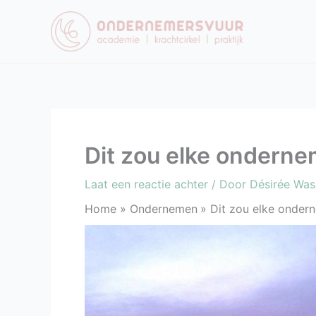
Ga
naar
de
inhoud
Dit zou elke ondern
Laat een reactie achter
/ Door
Désirée Wa
Home
Ondernemen
Dit zou elke onde