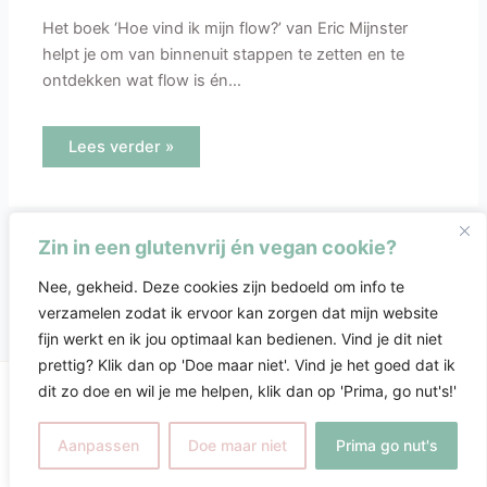
Het boek ‘Hoe vind ik mijn flow?’ van Eric Mijnster
helpt je om van binnenuit stappen te zetten en te
ontdekken wat flow is én…
Lees verder »
Zin in een glutenvrij én vegan cookie?
Nee, gekheid. Deze cookies zijn bedoeld om info te
verzamelen zodat ik ervoor kan zorgen dat mijn website
fijn werkt en ik jou optimaal kan bedienen. Vind je dit niet
prettig? Klik dan op 'Doe maar niet'. Vind je het goed dat ik
dit zo doe en wil je me helpen, klik dan op 'Prima, go nut's!'
Copyright © 2026 Désirée Wassing-Boerema |
Ondernemersvuur.nl
Aanpassen
Doe maar niet
Prima go nut's