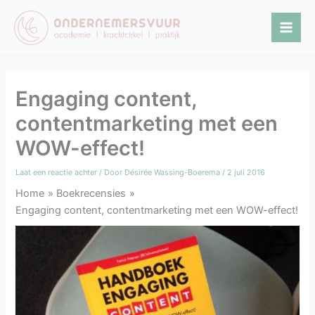
Ga
naar
de
inhoud
Engaging content,
contentmarketing met een
WOW-effect!
Laat een reactie achter
/ Door
Désirée Wassing-Boerema
/
2 juli 2016
Home
Boekrecensies
Engaging content, contentmarketing met een WOW-effect!