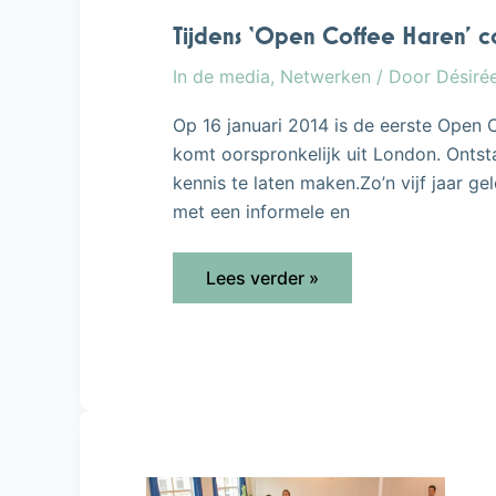
contacten
leggen
Tijdens ‘Open Coffee Haren’ 
In de media
,
Netwerken
/ Door
Désiré
Op 16 januari 2014 is de eerste Ope
komt oorspronkelijk uit London. Ontst
kennis te laten maken.Zo’n vijf jaar
met een informele en
Lees verder »