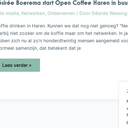
sirée Boerema start Open Coffee Haren in buurt
in
buurthuis
 de media
,
Netwerken
,
Ondernemen
/ Door
Désirée Wassin
de
Mellenshorst
offie drinken in Haren. Kunnen we dat nog niet genoeg? “Ne
arbij niet zozeer om de koffie maar om het netwerken. In ja
bben zich nu al zo’n honderdtwintig mensen aangemeld voo
formeel samenzijn, dat betekent dat je
Lees verder »