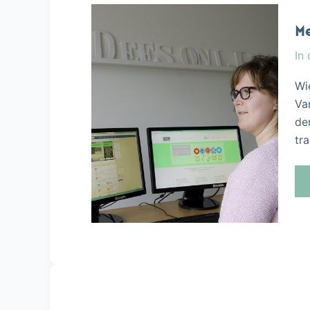
Me
In
Wi
Va
de
tr
Tijdens
‘Open
Coffee
Haren’