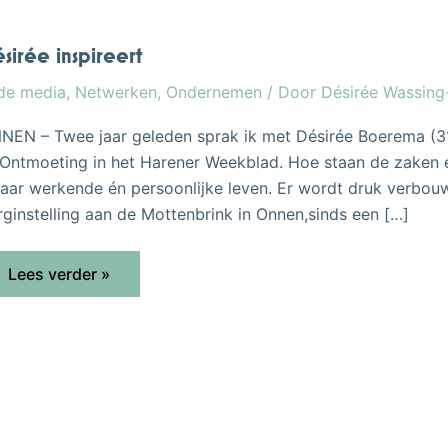
sirée inspireert
 de media
,
Netwerken
,
Ondernemen
/ Door
Désirée Wassin
NEN – Twee jaar geleden sprak ik met Désirée Boerema (31)
Ontmoeting in het Harener Weekblad. Hoe staan de zaken er
haar werkende én persoonlijke leven. Er wordt druk verbou
rginstelling aan de Mottenbrink in Onnen,sinds een […]
Lees verder »
Mensen
verbinden