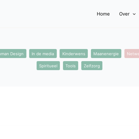
Home
Over
uman Design
In de media
Kinderwens
Maanenergie
Netwe
Spiritueel
Tools
Zelfzorg
Désirée
inspireert