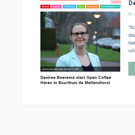
Dé
In
“K
da
he
in