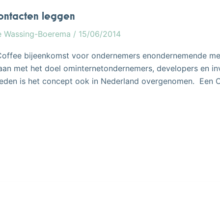
contacten leggen
e Wassing-Boerema
/
15/06/2014
n Coffee bijeenkomst voor ondernemers enondernemende me
aan met het doel ominternetondernemers, developers en in
 geleden is het concept ook in Nederland overgenomen. Een
Geweldige
opkomst
eerste
Open
Coffee