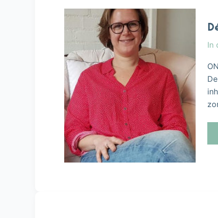
Dé
In
ON
De
in
zo