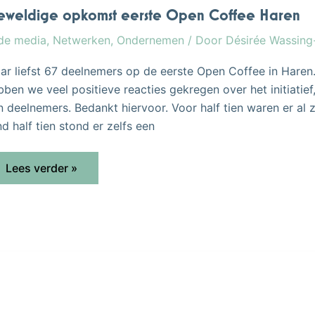
Haren
weldige opkomst eerste Open Coffee Haren
 de media
,
Netwerken
,
Ondernemen
/ Door
Désirée Wassin
ar liefst 67 deelnemers op de eerste Open Coffee in Hare
bben we veel positieve reacties gekregen over het initiatief, 
n deelnemers. Bedankt hiervoor. Voor half tien waren er al z
d half tien stond er zelfs een
Lees verder »
Désirée
Boerema
start
Open
Coffee
Haren