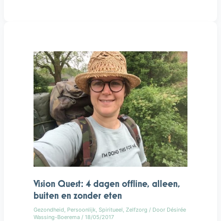
Vision
Quest:
4
dagen
offline,
alleen,
buiten
en
zonder
eten
Vision Quest: 4 dagen offline, alleen,
buiten en zonder eten
Gezondheid
,
Persoonlijk
,
Spiritueel
,
Zelfzorg
/ Door
Désirée
Wassing-Boerema
/
18/05/2017