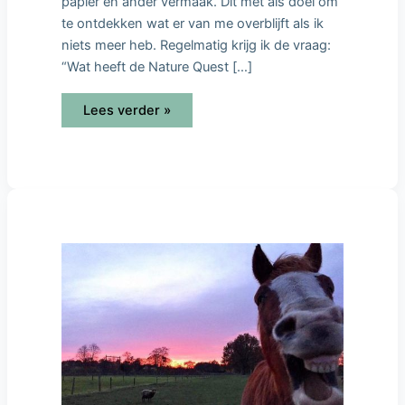
papier en ander vermaak. Dit met als doel om
te ontdekken wat er van me overblijft als ik
niets meer heb. Regelmatig krijg ik de vraag:
“Wat heeft de Nature Quest […]
Lees verder »
Dit
zou
elke
ondernemer
moeten
doen