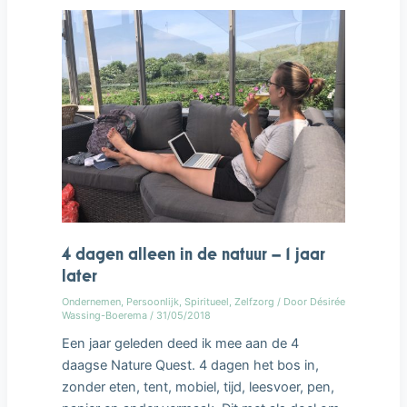
de
natuur
–
1
jaar
later
4 dagen alleen in de natuur – 1 jaar
later
Ondernemen
,
Persoonlijk
,
Spiritueel
,
Zelfzorg
/ Door
Désirée
Wassing-Boerema
/
31/05/2018
Een jaar geleden deed ik mee aan de 4
daagse Nature Quest. 4 dagen het bos in,
zonder eten, tent, mobiel, tijd, leesvoer, pen,