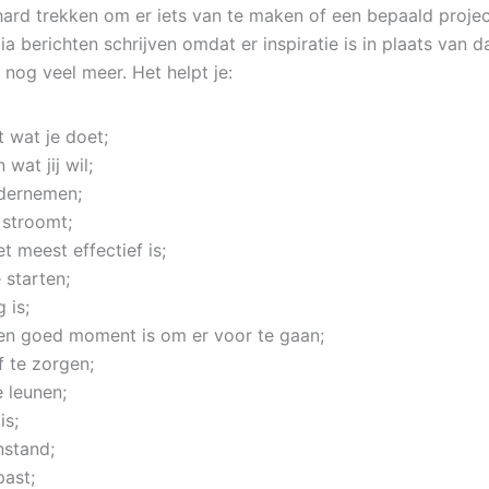
n hard trekken om er iets van te maken of een bepaald proje
a berichten schrijven omdat er inspiratie is in plaats van 
j nog veel meer. Het helpt je:
t wat je doet;
wat jij wil;
ndernemen;
t stroomt;
 meest effectief is;
 starten;
 is;
een goed moment is om er voor te gaan;
lf te zorgen;
 leunen;
is;
nstand;
past;