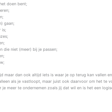
 het doen bent;
seren;
n;
n) gaan;
 is;
zes;
en;
 die niet (meer) bij je passen;
en;
ow;
ltijd maar dan ook altijd iets is waar je op terug kan valle
et alleen als je vastloopt, maar juist ook daarvoor om het 
er je meer te ondernemen zoals jij dat wil en is het een log