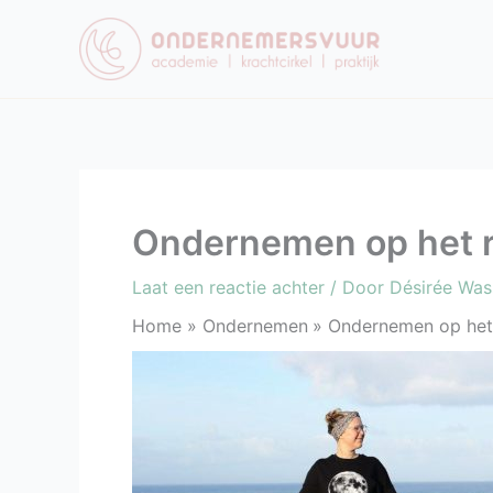
Ga
naar
de
inhoud
Ondernemen op het ri
Laat een reactie achter
/ Door
Désirée Wa
Home
Ondernemen
Ondernemen op het 