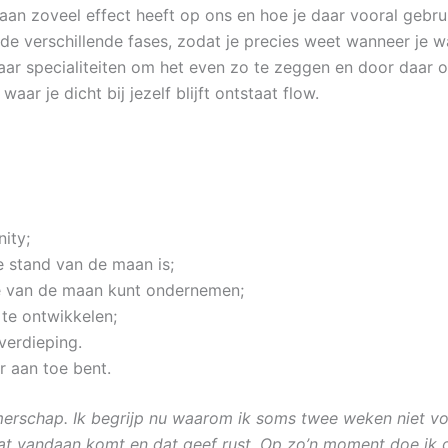
maan zoveel effect heeft op ons en hoe je daar vooral geb
 verschillende fases, zodat je precies weet wanneer je w
o haar specialiteiten om het even zo te zeggen en door daar
ar je dicht bij jezelf blijft ontstaat flow.
ity;
 stand van de maan is;
tme van de maan kunt ondernemen;
 te ontwikkelen;
verdieping.
r aan toe bent.
merschap. Ik begrijp nu waarom ik soms twee weken niet vo
dat vandaan komt en dat geef rust. Op zo’n moment doe ik 