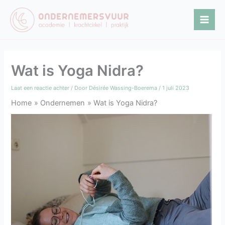
Ga
naar
de
inhoud
Wat is Yoga Nidra?
Laat een reactie achter
/ Door
Désirée Wassing-Boerema
/
1 juli 2023
Home
Ondernemen
Wat is Yoga Nidra?