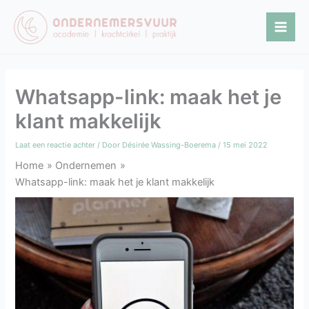
Ga
naar
de
inhoud
Whatsapp-link: maak het je
klant makkelijk
Laat een reactie achter
/ Door
Désirée Wassing-Boerema
/
15 mei 2022
Home
Ondernemen
Whatsapp-link: maak het je klant makkelijk