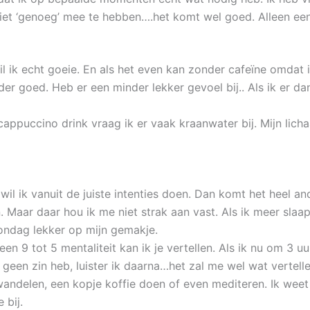
 niet ‘genoeg’ mee te hebben….het komt wel goed. Alleen e
 wil ik echt goeie. En als het even kan zonder cafeïne omdat 
der goed. Heb er een minder lekker gevoel bij.. Als ik er da
n cappuccino drink vraag ik er vaak kraanwater bij. Mijn li
wil ik vanuit de juiste intenties doen. Dan komt het heel and
 Maar daar hou ik me niet strak aan vast. Als ik meer slaap n
ondag lekker op mijn gemakje.
een 9 tot 5 mentaliteit kan ik je vertellen. Als ik nu om 3 uur
geen zin heb, luister ik daarna…het zal me wel wat vertelle
wandelen, een kopje koffie doen of even mediteren. Ik wee
 bij.