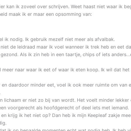
ier kan ik zoveel over schrijven. Weet haast niet waar ik b
rheid maak ik er maar een opsomming van:
el ik nodig. Ik gebruik mezelf niet meer als afvalbak.
s niet de leidraad maar ik voel wanneer ik trek heb en eet d
ik gezond. Als ik zin heb in een taartje, chips of iets ande
eel meer naar waar ik eet of waar ik eten koop. Ik wil dat het
r en daardoor minder eet, voel ik ook meer ruimte om van el
.
n lichaam er niet zo bij van wordt. Het voelt minder lekke
 een voorgerecht als hoofdgerecht of deel iets met iemand.
 en krijg ik het niet op? Dan heb ik mijn Keepleaf zakje mee
ig.
 dat ik op bepaalde momenten echt wat nodig heb. Ik heb v