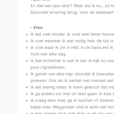
En dan een jaar later? Waar sta ik nu….zo h
bijzonder ervaring terug. Voor de leesbaa
– Eten
ik eet veel minder: ik voel veel beter hoeve
ik voel wanneer ik wat nodig heb: de tijd i
ik voel waar ik zin in heb: in de basis eet 
toch niet elke dag.
ik ben kritischer in wat ik eet: ik kijk nu v
pure ingrediënten.
ik geniet van elke hap: doordat ik bewuste
proeven. Ook als ik samen met mensen eet
ik eet weinig vlees: ik merk gewoon dat mij
ik ga anders om met uit eten gaan: ik kies
ik vraag eten mee: ga ik lunchen of dineren
bakje mee. Weggooien vind ik echt niet nod
ik ben minder druk met eten: in de zin van