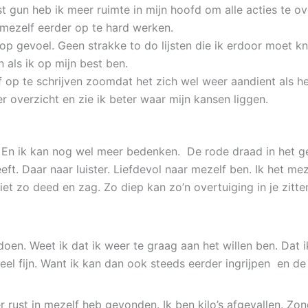
st gun heb ik meer ruimte in mijn hoofd om alle acties te ov
 mezelf eerder op te hard werken.
p gevoel. Geen strakke to do lijsten die ik erdoor moet kna
 als ik op mijn best ben.
ef op te schrijven zoomdat het zich wel weer aandient als he
er overzicht en zie ik beter waar mijn kansen liggen.
st. En ik kan nog wel meer bedenken. De rode draad in het ge
heeft. Daar naar luister. Liefdevol naar mezelf ben. Ik het 
iet zo deed en zag. Zo diep kan zo’n overtuiging in je zitte
doen. Weet ik dat ik weer te graag aan het willen ben. Dat i
el fijn. Want ik kan dan ook steeds eerder ingrijpen en de 
er rust in mezelf heb gevonden. Ik ben kilo’s afgevallen. 