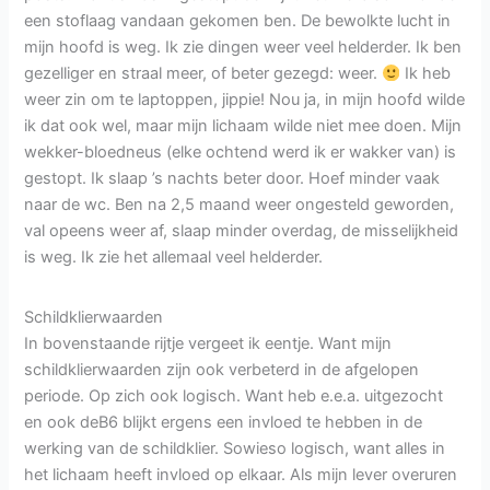
een stoflaag vandaan gekomen ben. De bewolkte lucht in
mijn hoofd is weg. Ik zie dingen weer veel helderder. Ik ben
gezelliger en straal meer, of beter gezegd: weer.
Ik heb
weer zin om te laptoppen, jippie! Nou ja, in mijn hoofd wilde
ik dat ook wel, maar mijn lichaam wilde niet mee doen. Mijn
wekker-bloedneus (elke ochtend werd ik er wakker van) is
gestopt. Ik slaap ’s nachts beter door. Hoef minder vaak
naar de wc. Ben na 2,5 maand weer ongesteld geworden,
val opeens weer af, slaap minder overdag, de misselijkheid
is weg. Ik zie het allemaal veel helderder.
Schildklierwaarden
In bovenstaande rijtje vergeet ik eentje. Want mijn
schildklierwaarden zijn ook verbeterd in de afgelopen
periode. Op zich ook logisch. Want heb e.e.a. uitgezocht
en ook deB6 blijkt ergens een invloed te hebben in de
werking van de schildklier. Sowieso logisch, want alles in
het lichaam heeft invloed op elkaar. Als mijn lever overuren