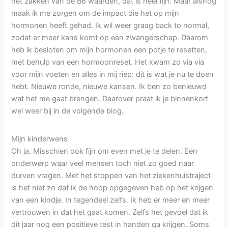
het zakken van de B6 waarden, dat is heel fijn. Maar alsnog
maak ik me zorgen om de impact die het op mijn
hormonen heeft gehad. Ik wil weer graag back to normal,
zodat er meer kans komt op een zwangerschap. Daarom
heb ik besloten om mijn hormonen een potje te resetten,
met behulp van een hormoonreset. Het kwam zo via via
voor mijn voeten en alles in mij riep: dit is wat je nu te doen
hebt. Nieuwe ronde, nieuwe kansen. Ik ben zo benieuwd
wat het me gaat brengen. Daarover praat ik je binnenkort
wel weer bij in de volgende blog.
Mijn kinderwens
Oh ja. Misschien ook fijn om even met je te delen. Een
onderwerp waar veel mensen toch niet zo goed naar
durven vragen. Met het stoppen van het ziekenhuistraject
is het niet zo dat ik de hoop opgegeven heb op het krijgen
van een kindje. In tegendeel zelfs. Ik heb er meer en meer
vertrouwen in dat het gaat komen. Zelfs het gevoel dat ik
dit jaar nog een positieve test in handen ga krijgen. Soms