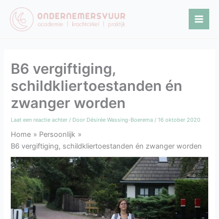
Ga
naar
de
inhoud
B6 vergiftiging,
schildkliertoestanden én
zwanger worden
Laat een reactie achter
/ Door
Désirée Wassing-Boerema
/
16 oktober 2020
Home
Persoonlijk
B6 vergiftiging, schildkliertoestanden én zwanger worden