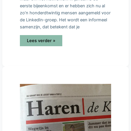
eerste bijeenkomst en er hebben zich nu al
zo’n honderdtwintig mensen aangemeld voor
de LinkedIn-groep. Het wordt een informeel
samenzijn, dat betekent dat je
Lees verder »
Jong
en
ondernemend,
Désirée
helpt
bedrijven
op
weg
in
social
media