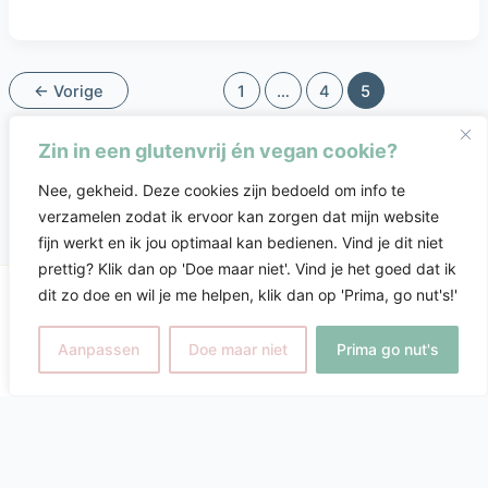
←
Vorige
1
…
4
5
Zin in een glutenvrij én vegan cookie?
Nee, gekheid. Deze cookies zijn bedoeld om info te
verzamelen zodat ik ervoor kan zorgen dat mijn website
fijn werkt en ik jou optimaal kan bedienen. Vind je dit niet
prettig? Klik dan op 'Doe maar niet'. Vind je het goed dat ik
dit zo doe en wil je me helpen, klik dan op 'Prima, go nut's!'
Copyright © 2026 Désirée Wassing-Boerema |
Ondernemersvuur.nl
Aanpassen
Doe maar niet
Prima go nut's
// functions.php of Code Snippets plugin add_action(
'wp_enqueue_scripts', function() { if ( ! is_admin() ) {
wp_deregister_script('jquery'); wp_register_script('jquery',