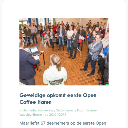
Geweldige
opkomst
eerste
Open
Coffee
Haren
Geweldige opkomst eerste Open
Coffee Haren
In de media
,
Netwerken
,
Ondernemen
/ Door
Désirée
Wassing-Boerema
/
20/01/2014
Maar liefst 67 deelnemers op de eerste Open