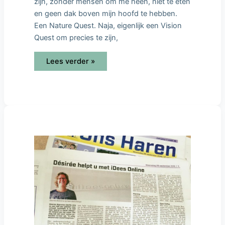
zijn, zonder mensen om me heen, niet te eten
en geen dak boven mijn hoofd te hebben.
Een Nature Quest. Naja, eigenlijk een Vision
Quest om precies te zijn,
Lees verder »
Désirée
helpt
u
met
iDees
online