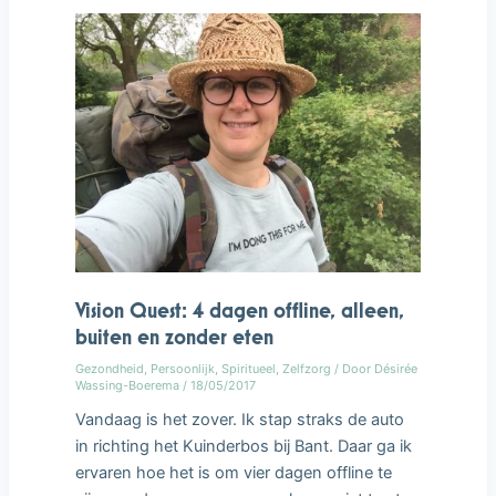
dagen
offline,
alleen,
buiten
en
zonder
eten
Vision Quest: 4 dagen offline, alleen,
buiten en zonder eten
Gezondheid
,
Persoonlijk
,
Spiritueel
,
Zelfzorg
/ Door
Désirée
Wassing-Boerema
/
18/05/2017
Vandaag is het zover. Ik stap straks de auto
in richting het Kuinderbos bij Bant. Daar ga ik
ervaren hoe het is om vier dagen offline te