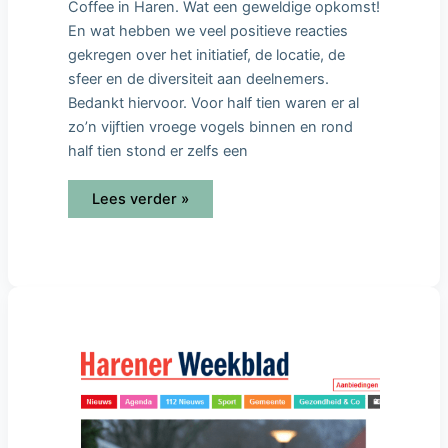
Coffee in Haren. Wat een geweldige opkomst!
En wat hebben we veel positieve reacties
gekregen over het initiatief, de locatie, de
sfeer en de diversiteit aan deelnemers.
Bedankt hiervoor. Voor half tien waren er al
zo’n vijftien vroege vogels binnen en rond
half tien stond er zelfs een
Lees verder »
Désirée
Boerema
start
Open
Coffee
Haren
in
buurthuis
de
Mellenshorst