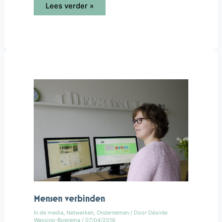
Lees verder »
Mensen
verbinden
Mensen verbinden
In de media
,
Netwerken
,
Ondernemen
/ Door
Désirée
Wassing-Boerema
/
07/04/2016