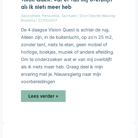
als ik niets meer heb
Gezondheid
,
Persoonlijk
,
Spiritueel
/ Door
Désirée Wassing-
Boerema
/
22/05/2017
De 4 daagse Vision Quest is achter de rug.
Alleen zijn, in de buitenlucht, op zo’n 25 m2,
zonder tent, niets te eten, geen mobiel of
horloge, boekjes, muziek of andere afleiding.
Om te onderzoeken wat er van mij overblijft
als ik niets meer heb. Graag deel ik mijn
ervaring met je. Nieuwsgierig naar mijn
voorbereidingen
Lees verder »
Vision
Quest:
4